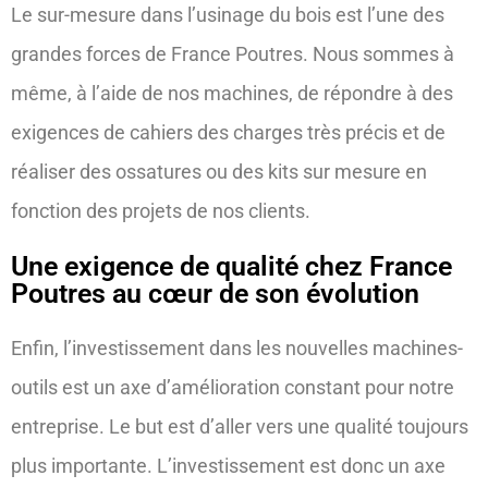
Le sur-mesure dans l’usinage du bois est l’une des
grandes forces de France Poutres. Nous sommes à
même, à l’aide de nos machines, de répondre à des
exigences de cahiers des charges très précis et de
réaliser des ossatures ou des kits sur mesure en
fonction des projets de nos clients.
17
Une exigence de qualité chez France
nove
mbre
Poutres au cœur de son évolution
202
2
Enfin, l’investissement dans les nouvelles machines-
Qu
elle
s
outils est un axe d’amélioration constant pour notre
diff
ére
entreprise. Le but est d’aller vers une qualité toujours
nce
s y
a-t-
plus importante. L’investissement est donc un axe
il