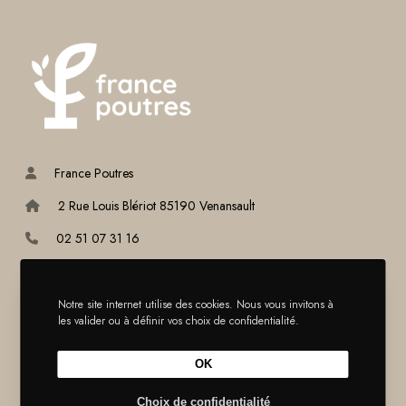
France Poutres
2 Rue Louis Blériot 85190 Venansault
02 51 07 31 16
info@france-poutres.com
Notre site internet utilise des cookies. Nous vous invitons à
France Poutres recrute
les valider ou à définir vos choix de confidentialité.
France Poutres est toujours en recherche de nouvelles personnes
OK
motivées pour intégrer ses équipes.
Choix de confidentialité