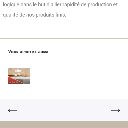
entr
logique dans le but d’allier rapidité de production et
e le
boi
qualité de nos produits finis.
s
de
sapi
n et
le
boi
s
d’é
pic
Vous aimerez aussi
éa
en
con
stru
ctio
n ?