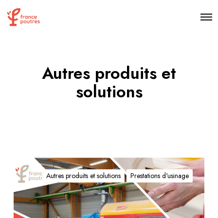
O
p
e
n
M
e
n
Autres produits et
u
solutions
C
e
Autres produits et solutions
Prestations d'usinage
n
t
r