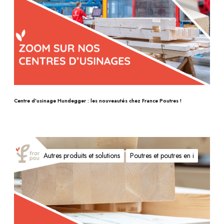
e
d
’
u
s
i
n
a
g
Centre d’usinage Hundegger : les nouveautés chez France Poutres !
e
H
u
Q
n
u
Autres produits et solutions
Poutres et poutres en i
d
e
e
l
g
l
g
e
e
s
r