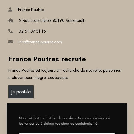
n
r
France Poutres
t
a
r
2 Rue Louis Blériot 85190 Venansault
n
e
c
02 51 07 31 16
l
e
e
info@france-poutres.com
P
b
o
o
France Poutres recrute
u
i
t
s
France Poutres est toujours en recherche de nouvelles personnes
r
d
motivées pour intégrer ses équipes.
e
e
s
s
Je postule
!
a
p
Liens utiles
i
n
Notre site internet utilise des cookies. Nous vous invitons à
Contact
les valider ou à définir vos choix de confidentialité.
e
t
Mentions légales