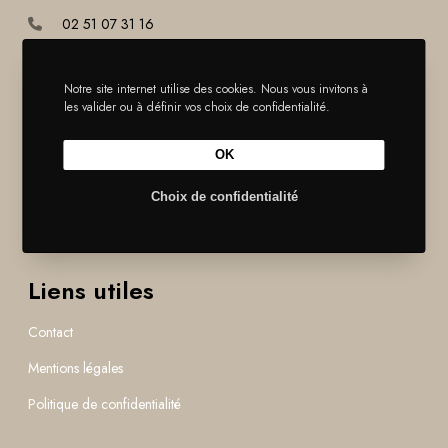
02 51 07 31 16
info@france-poutres.com
Notre site internet utilise des cookies. Nous vous invitons à
les valider ou à définir vos choix de confidentialité.
France Poutres recrute
France Poutres est toujours en recherche de nouvelles personnes
OK
motivées pour intégrer ses équipes.
Choix de confidentialité
Je postule
Liens utiles
Contact
Mentions légales
Politique de confidentialité