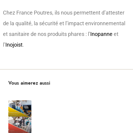
23
Chez France Poutres, ils nous permettent d’attester
juillet
202
de la qualité, la sécurité et l’impact environnemental
6
Offr
et sanitaire de nos produits phares : l’
Inopanne
et
e
d’e
l’
Inojoist
.
mpl
oi
13
Res
pon
janvi
sabl
er
16
e
202
mars
bur
5
202
eau
d’ét
6
Inos
Vous aimerez aussi
ude
lip,
Un
s
Fra
outi
boi
nce
l de
s
Pou
pro
(H/
tres
duc
F)
lanc
tion
e
mo
son
der
chal
ne
len
ge