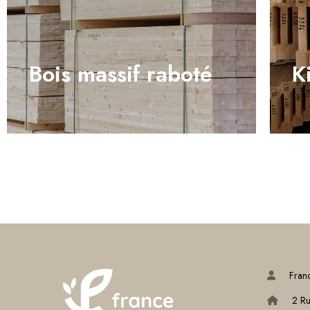
Bois massif raboté
K
Fran
2 Ru