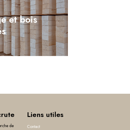
e et bois
és
crute
Liens utiles
erche de
Contact