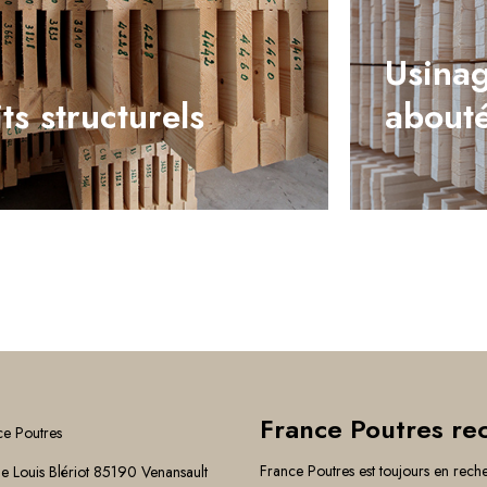
Usinag
its structurels
about
France Poutres re
ce Poutres
France Poutres est toujours en rech
e Louis Blériot 85190 Venansault