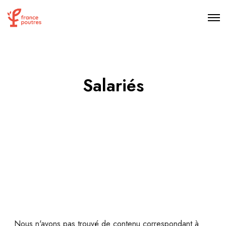
O
p
e
n
M
e
n
u
Salariés
Nous n'avons pas trouvé de contenu correspondant à