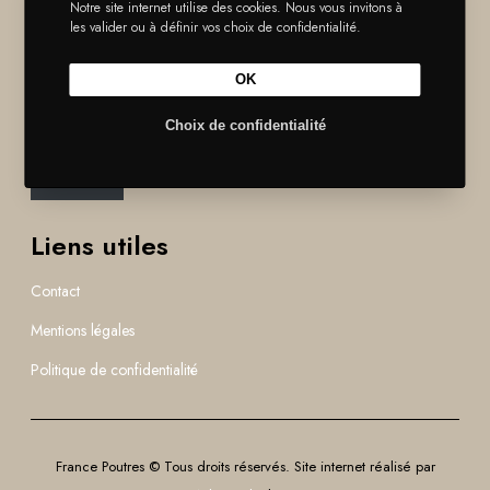
Notre site internet utilise des cookies. Nous vous invitons à
les valider ou à définir vos choix de confidentialité.
France Poutres recrute
OK
France Poutres est toujours en recherche de nouvelles personnes
motivées pour intégrer ses équipes.
Choix de confidentialité
Je postule
Liens utiles
Contact
Mentions légales
Politique de confidentialité
France Poutres © Tous droits réservés. Site internet réalisé par