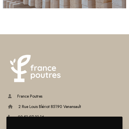
France Poutres
2 Rue Louis Blériot 85190 Venansault
02 51 07 31 16
info@france-poutres.com