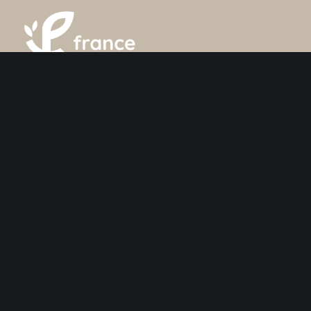
France Poutres
2 Rue Louis Blériot 85190 Venansault
02 51 07 31 16
info@france-poutres.com
France Poutres recrute
France Poutres est toujours en recherche de nouvelles personnes
motivées pour intégrer ses équipes.
Je postule